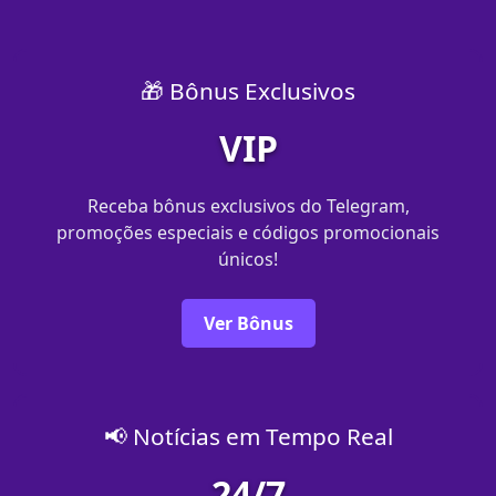
🎁 Bônus Exclusivos
VIP
Receba bônus exclusivos do Telegram,
promoções especiais e códigos promocionais
únicos!
Ver Bônus
📢 Notícias em Tempo Real
24/7