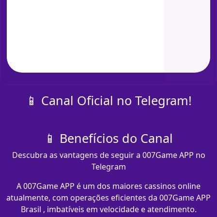
📱 Canal Oficial no Telegram!
📱 Benefícios do Canal
Descubra as vantagens de seguir a 007Game APP no
Telegram
A 007Game APP é um dos maiores cassinos online
atualmente, com operações eficientes da 007Game APP
Brasil , imbatíveis em velocidade e atendimento.