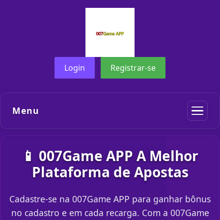
Login
Registrar-se
Menu
📱 007Game APP A Melhor
Plataforma de Apostas
Cadastre-se na 007Game APP para ganhar bônus
no cadastro e em cada recarga. Com a 007Game