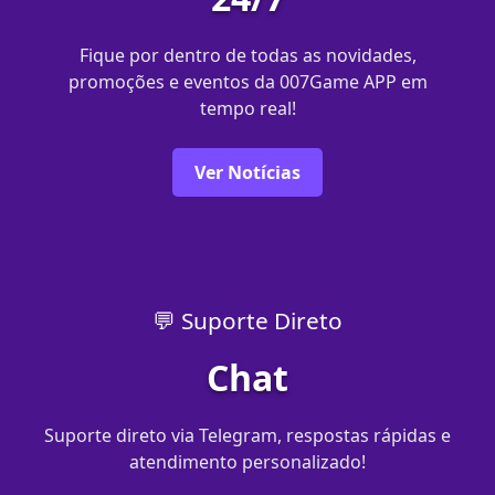
Fique por dentro de todas as novidades,
promoções e eventos da 007Game APP em
tempo real!
Ver Notícias
💬 Suporte Direto
Chat
Suporte direto via Telegram, respostas rápidas e
atendimento personalizado!