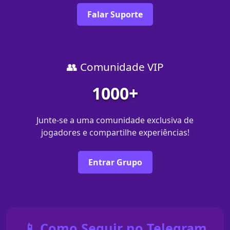
Falar Suporte
👥 Comunidade VIP
1000+
Junte-se a uma comunidade exclusiva de
jogadores e compartilhe experiências!
Entrar Grupo
📱 Como Seguir no Telegram