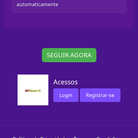
automaticamente
SEGUIR AGORA
Acessos
Login
Registrar-se