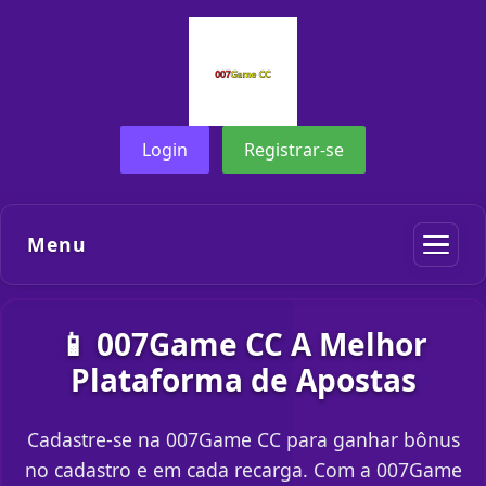
Login
Registrar-se
Menu
📱 007Game CC A Melhor
Plataforma de Apostas
Cadastre-se na 007Game CC para ganhar bônus
no cadastro e em cada recarga. Com a 007Game