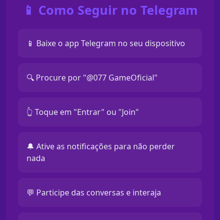
📱 Como Seguir no Telegram
📱 Baixe o app Telegram no seu dispositivo
🔍 Procure por "@077 GameOficial"
👆 Toque em "Entrar" ou "Join"
🔔 Ative as notificações para não perder
nada
💬 Participe das conversas e interaja