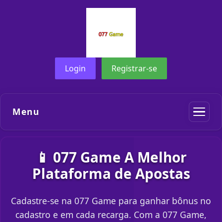
Login
Registrar-se
Menu
📱 077 Game A Melhor
Plataforma de Apostas
Cadastre-se na 077 Game para ganhar bônus no
cadastro e em cada recarga. Com a 077 Game,