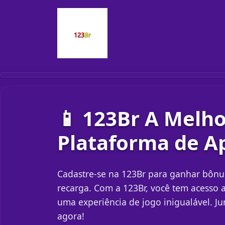
📱 123Br A Melh
Plataforma de A
Cadastre-se na 123Br para ganhar bônu
recarga. Com a 123Br, você tem acesso a
uma experiência de jogo inigualável. J
agora!