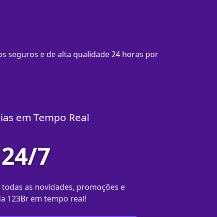
ços seguros e de alta qualidade 24 horas por
cias em Tempo Real
24/7
e todas as novidades, promoções e
da 123Br em tempo real!