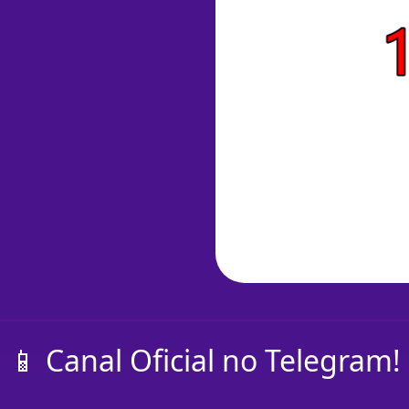
📱 Canal Oficial no Telegram!