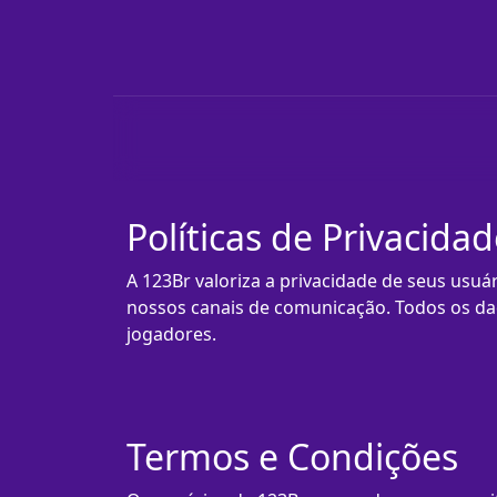
Políticas de Privacida
A 123Br valoriza a privacidade de seus usu
nossos canais de comunicação. Todos os dad
jogadores.
Termos e Condições