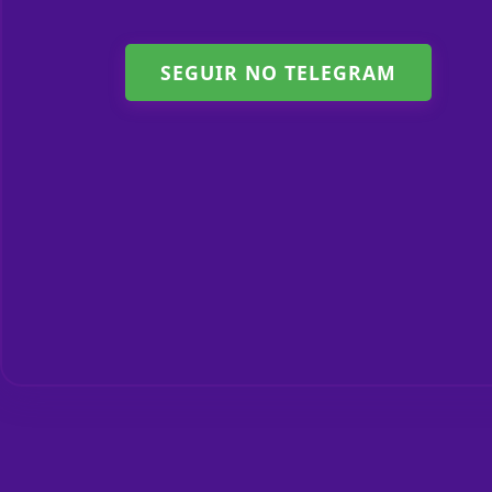
SEGUIR NO TELEGRAM