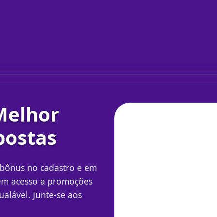
Melhor
postas
 bônus no cadastro e em
tem acesso a promoções
ualável. Junte-se aos