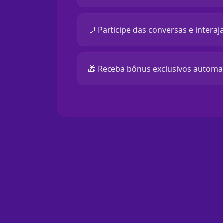
💬 Participe das conversas e interaj
🎁 Receba bônus exclusivos autom