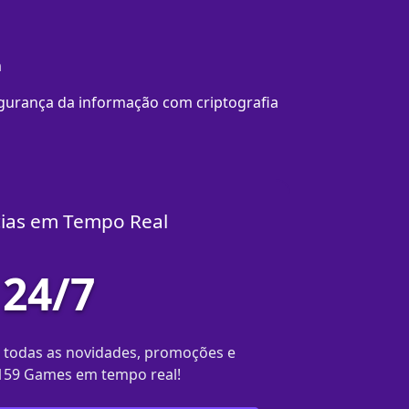
m
egurança da informação com criptografia
cias em Tempo Real
24/7
e todas as novidades, promoções e
159 Games em tempo real!