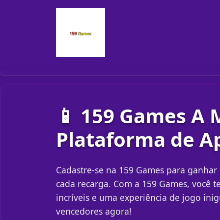
📱 159 Games A 
Plataforma de A
Cadastre-se na 159 Games para ganhar
cada recarga. Com a 159 Games, você 
incríveis e uma experiência de jogo inig
vencedores agora!