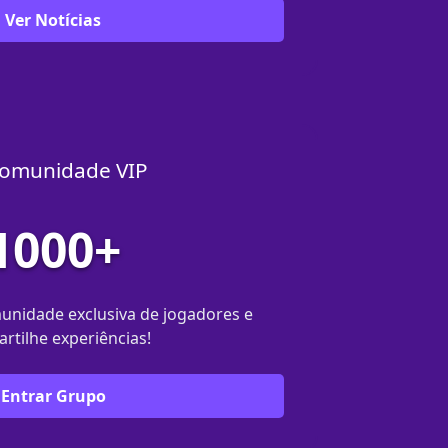
Ver Notícias
Comunidade VIP
1000+
unidade exclusiva de jogadores e
rtilhe experiências!
Entrar Grupo