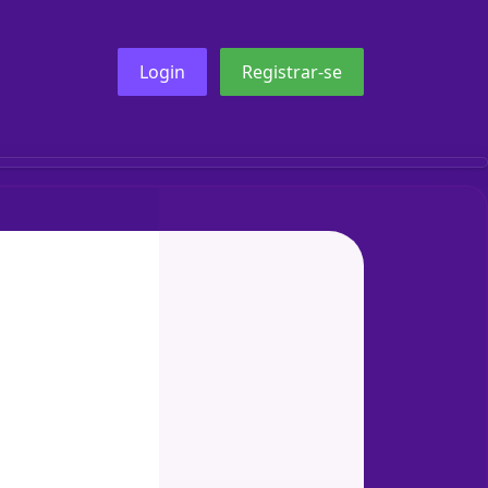
Login
Registrar-se