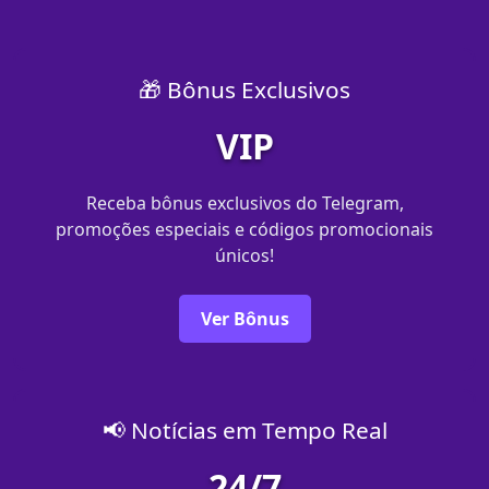
🎁 Bônus Exclusivos
VIP
Receba bônus exclusivos do Telegram,
promoções especiais e códigos promocionais
únicos!
Ver Bônus
📢 Notícias em Tempo Real
24/7