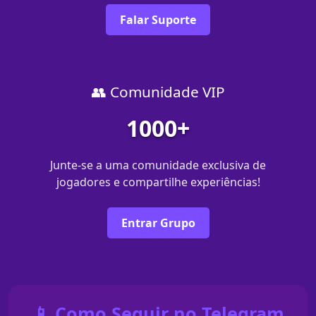
Falar Suporte
👥 Comunidade VIP
1000+
Junte-se a uma comunidade exclusiva de
jogadores e compartilhe experiências!
Entrar Grupo
📱 Como Seguir no Telegram