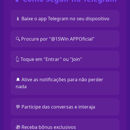
📱 Baixe o app Telegram no seu dispositivo
🔍 Procure por "@15Win APPOficial"
👆 Toque em "Entrar" ou "Join"
🔔 Ative as notificações para não perder
nada
💬 Participe das conversas e interaja
🎁 Receba bônus exclusivos