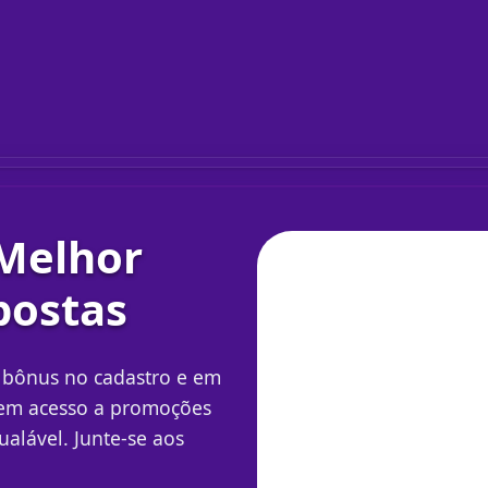
Melhor
postas
 bônus no cadastro e em
tem acesso a promoções
ualável. Junte-se aos