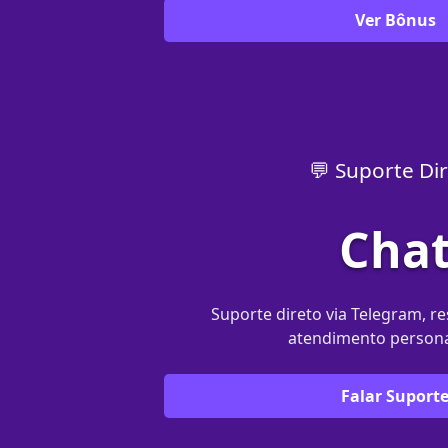
Ver Bônus
💬 Suporte Di
Cha
Suporte direto via Telegram, r
atendimento persona
Falar Suport