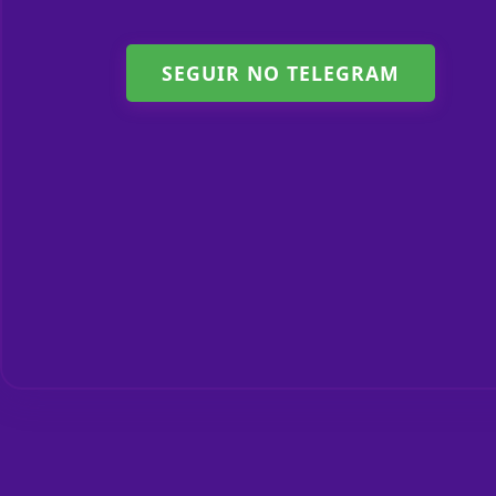
SEGUIR NO TELEGRAM