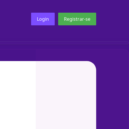
Login
Registrar-se