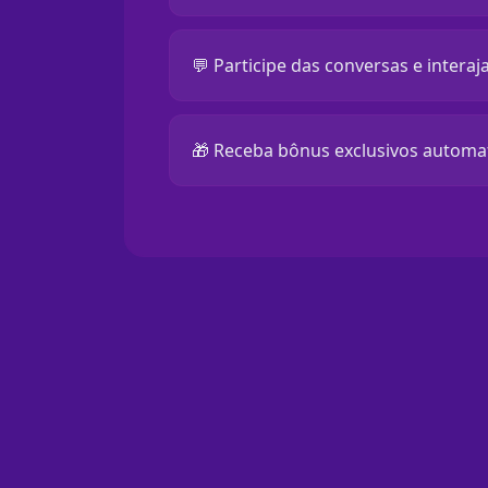
💬 Participe das conversas e interaj
🎁 Receba bônus exclusivos autom