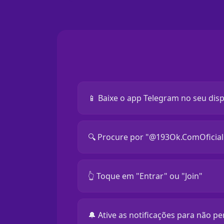
📱 Baixe o app Telegram no seu disp
🔍 Procure por "@193Ok.ComOficial
👆 Toque em "Entrar" ou "Join"
🔔 Ative as notificações para não p