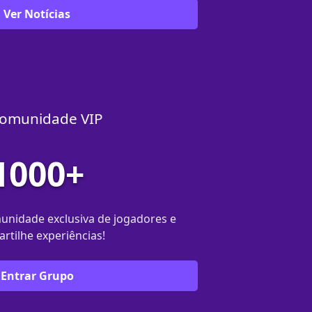
Ver Notícias
Comunidade VIP
1000+
unidade exclusiva de jogadores e
rtilhe experiências!
Entrar Grupo