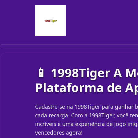
📱 1998Tiger A M
Plataforma de A
Cadastre-se na 1998Tiger para ganhar 
cada recarga. Com a 1998Tiger, você t
incríveis e uma experiência de jogo inig
vencedores agora!