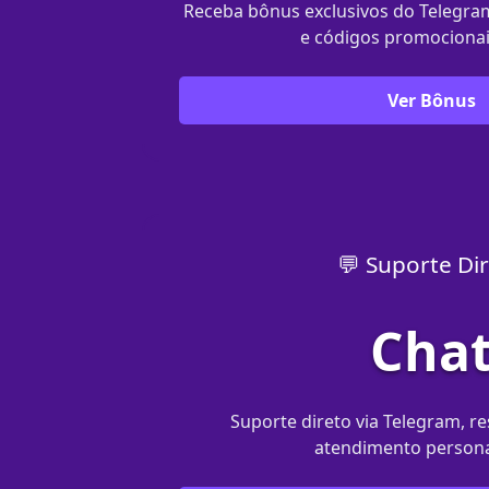
Receba bônus exclusivos do Telegra
e códigos promocionai
Ver Bônus
💬 Suporte Di
Cha
Suporte direto via Telegram, r
atendimento persona