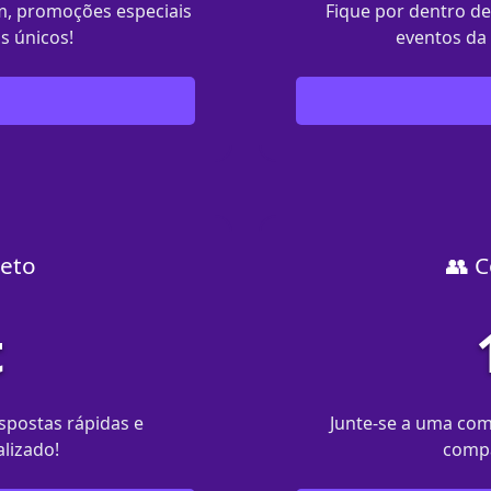
m, promoções especiais
Fique por dentro d
s únicos!
eventos da
reto
👥 
t
espostas rápidas e
Junte-se a uma com
lizado!
compa