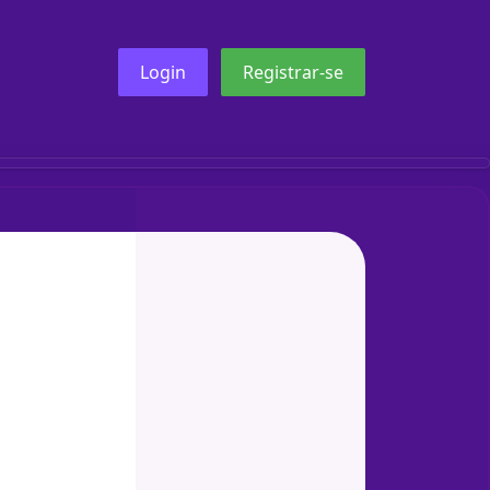
Login
Registrar-se