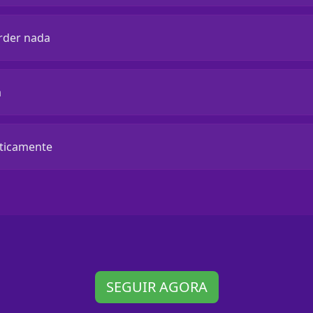
erder nada
a
aticamente
SEGUIR AGORA