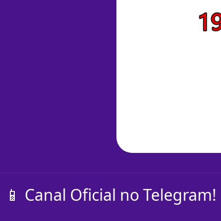
📱 Canal Oficial no Telegram!