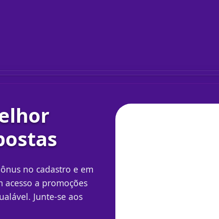
elhor
postas
bônus no cadastro e em
em acesso a promoções
ualável. Junte-se aos