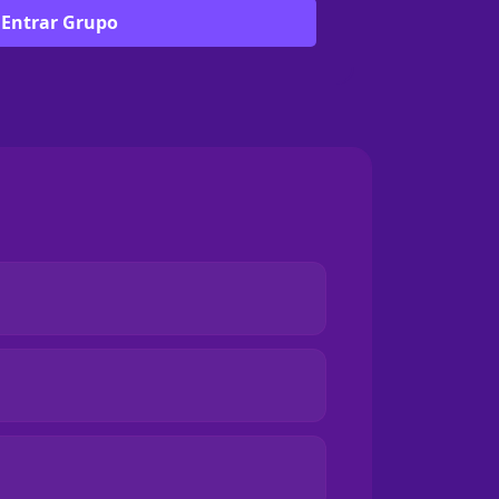
Entrar Grupo