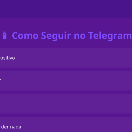
📱 Como Seguir no Telegram
ositivo
"
erder nada