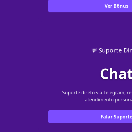
Ver Bônus
💬 Suporte Di
Cha
Suporte direto via Telegram, r
atendimento persona
Falar Suport