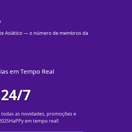
m
este Asiático — o número de membros da
cias em Tempo Real
24/7
e todas as novidades, promoções e
2025HaPPy em tempo real!