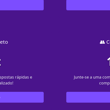
reto
👥 
t
espostas rápidas e
Junte-se a uma com
lizado!
compa
e