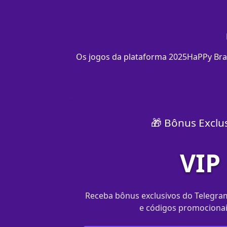
Os jogos da plataforma 2025HaPPy Bras
🎁 Bônus Exclu
VIP
Receba bônus exclusivos do Telegra
e códigos promocionai