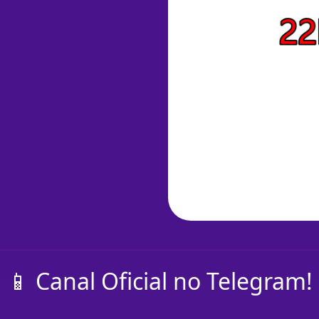
📱 Canal Oficial no Telegram!