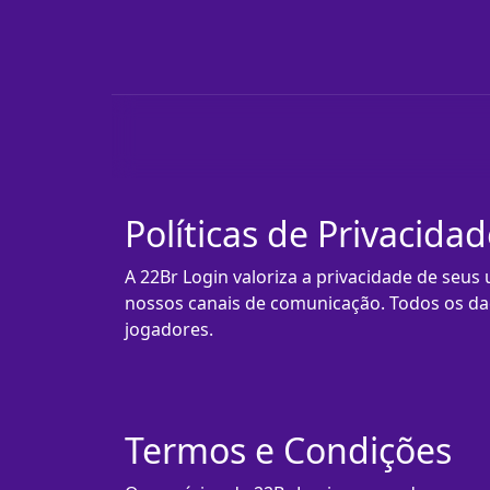
Políticas de Privacida
A 22Br Login valoriza a privacidade de seu
nossos canais de comunicação. Todos os dad
jogadores.
Termos e Condições