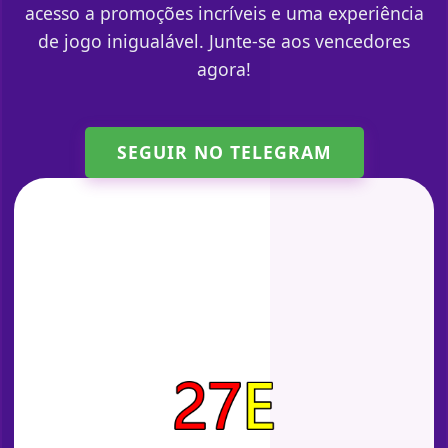
acesso a promoções incríveis e uma experiência
de jogo inigualável. Junte-se aos vencedores
agora!
SEGUIR NO TELEGRAM