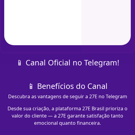
📱 Canal Oficial no Telegram!
📱 Benefícios do Canal
Descubra as vantagens de seguir a 27E no Telegram
Desde sua criação, a plataforma 27E Brasil prioriza o
valor do cliente — a 27E garante satisfação tanto
emocional quanto financeira.