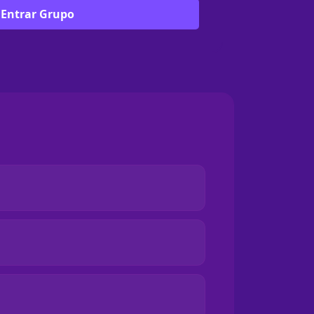
Entrar Grupo