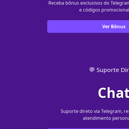
Receba bônus exclusivos do Telegra
e códigos promocionai
Ver Bônus
💬 Suporte Di
Cha
Suporte direto via Telegram, r
atendimento persona