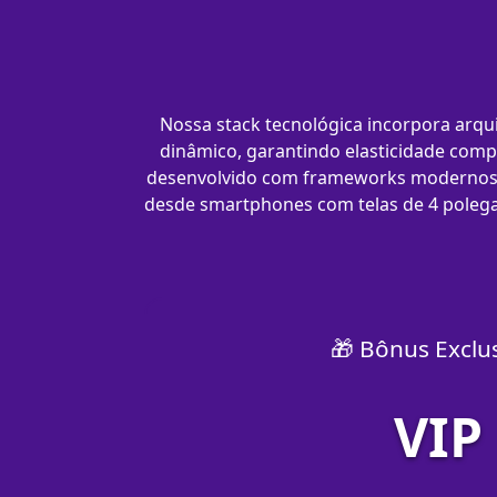
Nossa stack tecnológica incorpora arqu
dinâmico, garantindo elasticidade comp
desenvolvido com frameworks modernos e
desde smartphones com telas de 4 polegad
🎁 Bônus Exclu
VIP