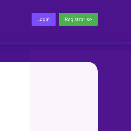
Login
Registrar-se