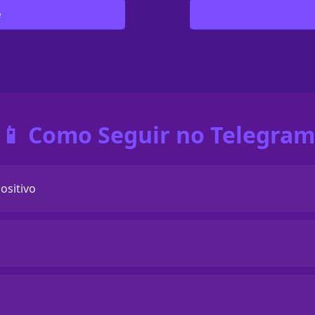
e
📱 Como Seguir no Telegram
ositivo