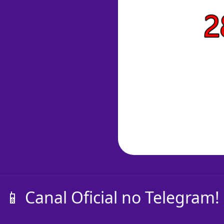
📱 Canal Oficial no Telegram!