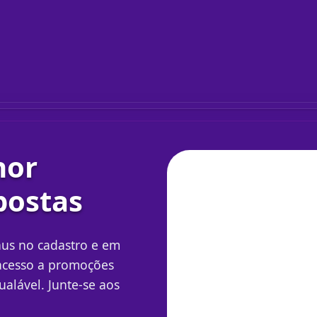
hor
postas
us no cadastro e em
acesso a promoções
ualável. Junte-se aos