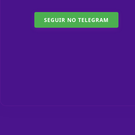
SEGUIR NO TELEGRAM