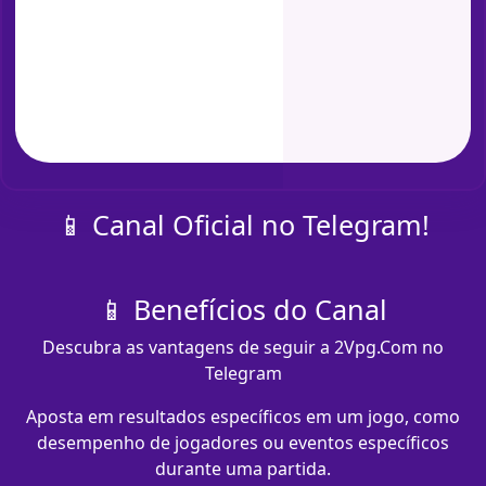
📱 Canal Oficial no Telegram!
📱 Benefícios do Canal
Descubra as vantagens de seguir a 2Vpg.Com no
Telegram
Aposta em resultados específicos em um jogo, como
desempenho de jogadores ou eventos específicos
durante uma partida.