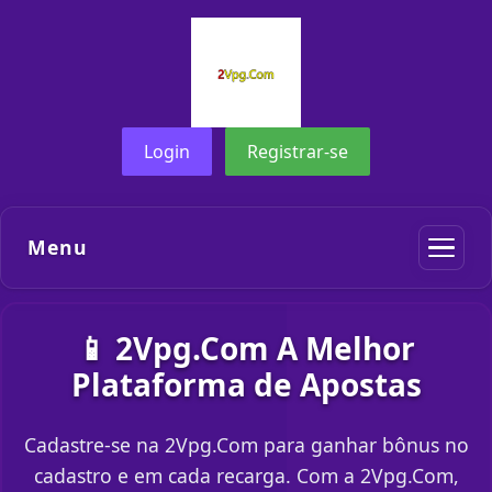
Login
Registrar-se
Menu
📱 2Vpg.Com A Melhor
Plataforma de Apostas
Cadastre-se na 2Vpg.Com para ganhar bônus no
cadastro e em cada recarga. Com a 2Vpg.Com,