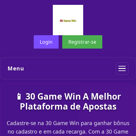
Login
Registrar-se
Menu
📱 30 Game Win A Melhor
Plataforma de Apostas
Cadastre-se na 30 Game Win para ganhar bônus
no cadastro e em cada recarga. Com a 30 Game