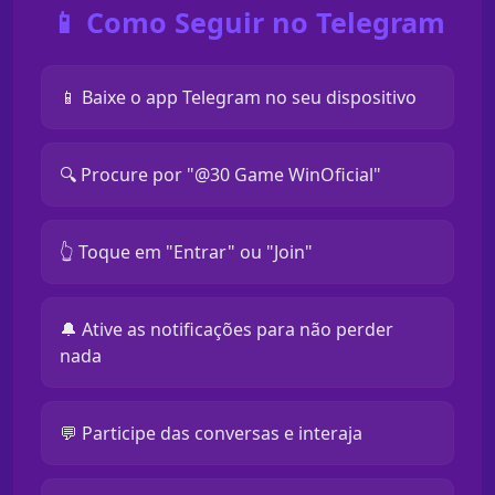
📱 Como Seguir no Telegram
📱 Baixe o app Telegram no seu dispositivo
🔍 Procure por "@30 Game WinOficial"
👆 Toque em "Entrar" ou "Join"
🔔 Ative as notificações para não perder
nada
💬 Participe das conversas e interaja