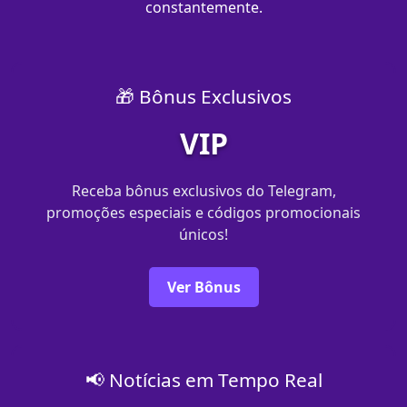
constantemente.
🎁 Bônus Exclusivos
VIP
Receba bônus exclusivos do Telegram,
promoções especiais e códigos promocionais
únicos!
Ver Bônus
📢 Notícias em Tempo Real