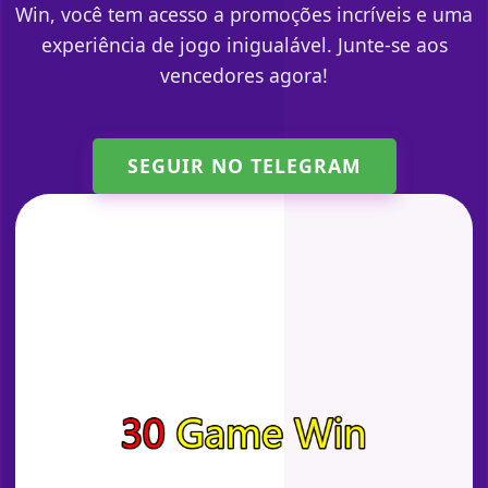
Win, você tem acesso a promoções incríveis e uma
experiência de jogo inigualável. Junte-se aos
vencedores agora!
SEGUIR NO TELEGRAM