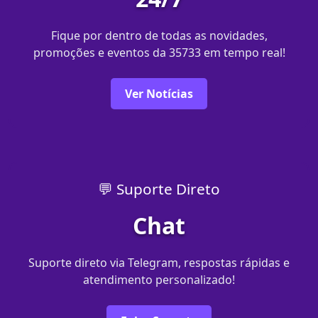
Fique por dentro de todas as novidades,
promoções e eventos da 35733 em tempo real!
Ver Notícias
💬 Suporte Direto
Chat
Suporte direto via Telegram, respostas rápidas e
atendimento personalizado!