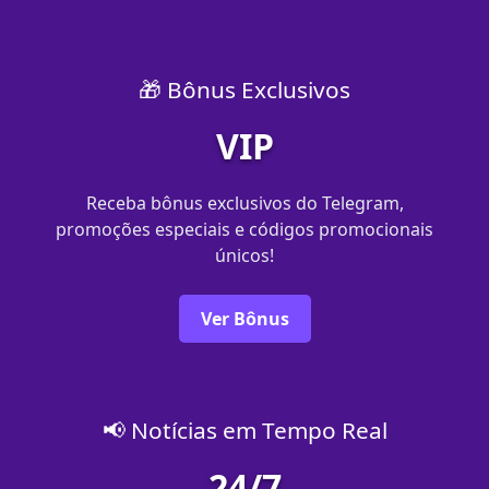
🎁 Bônus Exclusivos
VIP
Receba bônus exclusivos do Telegram,
promoções especiais e códigos promocionais
únicos!
Ver Bônus
📢 Notícias em Tempo Real
24/7