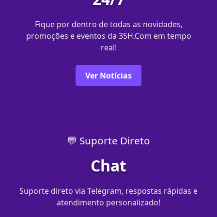
Fique por dentro de todas as novidades,
promoções e eventos da 35H.Com em tempo
real!
Ver Notícias
💬 Suporte Direto
Chat
Suporte direto via Telegram, respostas rápidas e
atendimento personalizado!