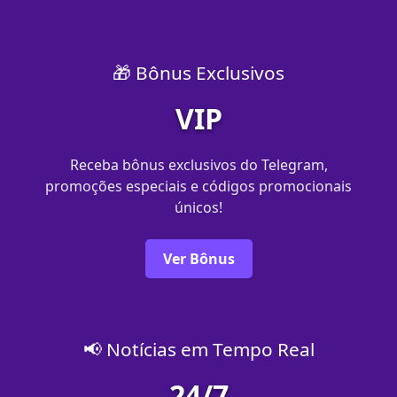
🎁 Bônus Exclusivos
VIP
Receba bônus exclusivos do Telegram,
promoções especiais e códigos promocionais
únicos!
Ver Bônus
📢 Notícias em Tempo Real
24/7