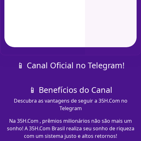
📱 Canal Oficial no Telegram!
📱 Benefícios do Canal
Descubra as vantagens de seguir a 35H.Com no
Telegram
Na 35H.Com , prêmios milionários não são mais um
sonho! A 35H.Com Brasil realiza seu sonho de riqueza
com um sistema justo e altos retornos!