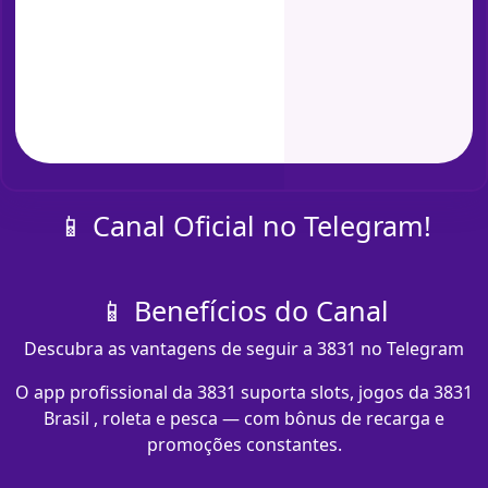
📱 Canal Oficial no Telegram!
📱 Benefícios do Canal
Descubra as vantagens de seguir a 3831 no Telegram
O app profissional da 3831 suporta slots, jogos da 3831
Brasil , roleta e pesca — com bônus de recarga e
promoções constantes.