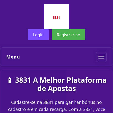
Login
Registrar-se
Menu
📱 3831 A Melhor Plataforma
de Apostas
Cadastre-se na 3831 para ganhar bônus no
cadastro e em cada recarga. Com a 3831, você