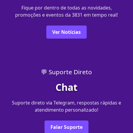
Fique por dentro de todas as novidades,
promoções e eventos da 3831 em tempo real!
Ver Notícias
💬 Suporte Direto
Chat
Suporte direto via Telegram, respostas rápidas e
atendimento personalizado!
Falar Suporte