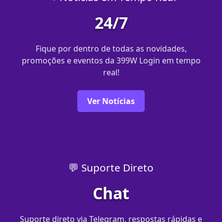
24/7
Fique por dentro de todas as novidades,
promoções e eventos da 399W Login em tempo
real!
Ver Notícias
💬 Suporte Direto
Chat
Suporte direto via Telegram, respostas rápidas e