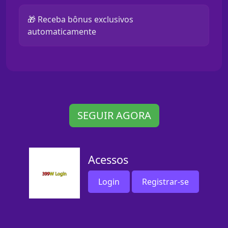
🎁 Receba bônus exclusivos
automaticamente
SEGUIR AGORA
Acessos
Login
Registrar-se