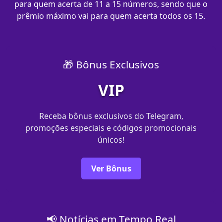
para quem acerta de 11 a 15 números, sendo que o
prêmio máximo vai para quem acerta todos os 15.
🎁 Bônus Exclusivos
VIP
Receba bônus exclusivos do Telegram,
promoções especiais e códigos promocionais
únicos!
Ver Bônus
📢 Notícias em Tempo Real