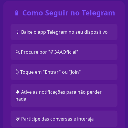
📱 Como Seguir no Telegram
📱 Baixe o app Telegram no seu dispositivo
🔍 Procure por "@3AAOficial"
👆 Toque em "Entrar" ou "Join"
🔔 Ative as notificações para não perder
nada
💬 Participe das conversas e interaja