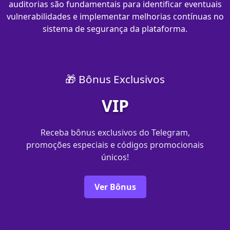
auditorias são fundamentais para identificar eventuais
vulnerabilidades e implementar melhorias contínuas no
sistema de segurança da plataforma.
🎁 Bônus Exclusivos
VIP
Receba bônus exclusivos do Telegram,
promoções especiais e códigos promocionais
únicos!
Ver Bônus