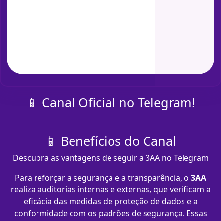
📱 Canal Oficial no Telegram!
📱 Benefícios do Canal
Descubra as vantagens de seguir a 3AA no Telegram
Para reforçar a segurança e a transparência, o
3AA
realiza auditorias internas e externas, que verificam a
eficácia das medidas de proteção de dados e a
conformidade com os padrões de segurança. Essas