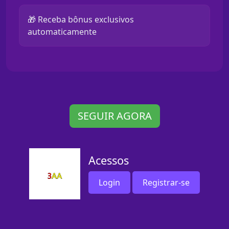
🎁 Receba bônus exclusivos
automaticamente
SEGUIR AGORA
Acessos
Login
Registrar-se