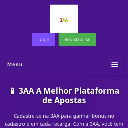
Login
Registrar-se
Menu
📱 3AA A Melhor Plataforma
de Apostas
Cadastre-se na 3AA para ganhar bônus no
cadastro e em cada recarga. Com a 3AA, você tem