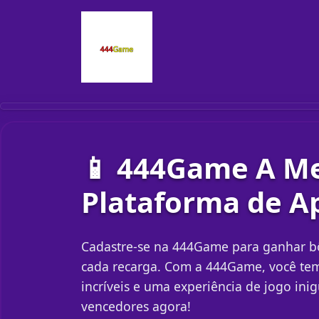
📱 444Game A M
Plataforma de A
Cadastre-se na 444Game para ganhar b
cada recarga. Com a 444Game, você te
incríveis e uma experiência de jogo inig
vencedores agora!