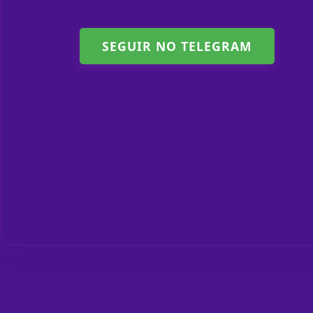
SEGUIR NO TELEGRAM