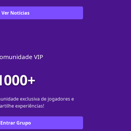
Ver Notícias
Comunidade VIP
1000+
unidade exclusiva de jogadores e
rtilhe experiências!
Entrar Grupo