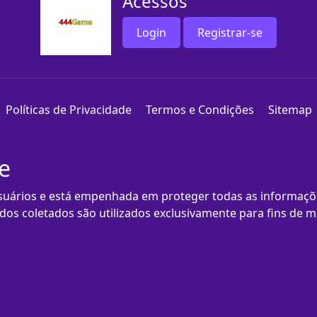
Acessos
Login
Registrar-se
Políticas de Privacidade
Termos e Condições
Sitemap
de
usuários e está empenhada em proteger todas as informaçõ
os coletados são utilizados exclusivamente para fins de m