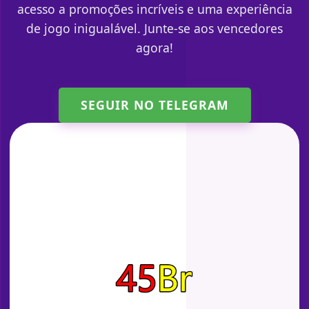
acesso a promoções incríveis e uma experiência
de jogo inigualável. Junte-se aos vencedores
agora!
SEGUIR NO TELEGRAM