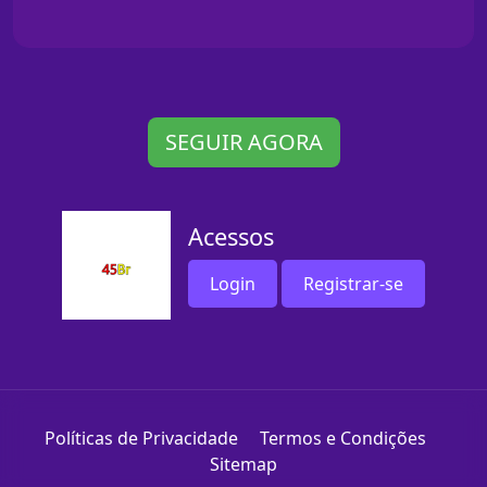
SEGUIR AGORA
Acessos
Login
Registrar-se
Políticas de Privacidade
Termos e Condições
Sitemap