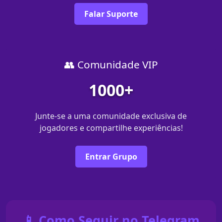
Falar Suporte
👥 Comunidade VIP
1000+
Junte-se a uma comunidade exclusiva de
jogadores e compartilhe experiências!
Entrar Grupo
📱 Como Seguir no Telegram