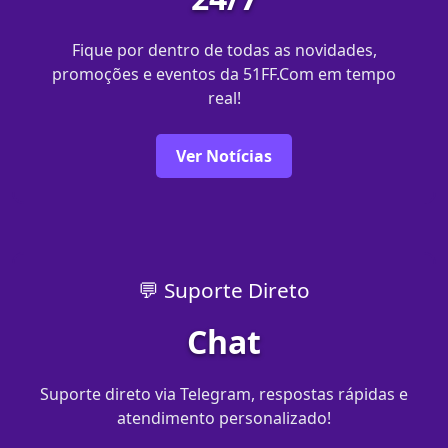
Fique por dentro de todas as novidades,
promoções e eventos da 51FF.Com em tempo
real!
Ver Notícias
💬 Suporte Direto
Chat
Suporte direto via Telegram, respostas rápidas e
atendimento personalizado!