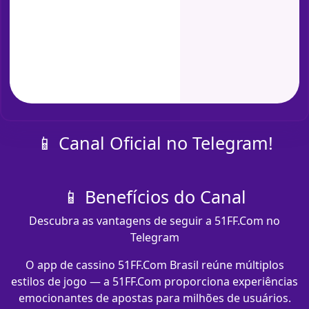
📱 Canal Oficial no Telegram!
📱 Benefícios do Canal
Descubra as vantagens de seguir a 51FF.Com no
Telegram
O app de cassino 51FF.Com Brasil reúne múltiplos
estilos de jogo — a 51FF.Com proporciona experiências
emocionantes de apostas para milhões de usuários.