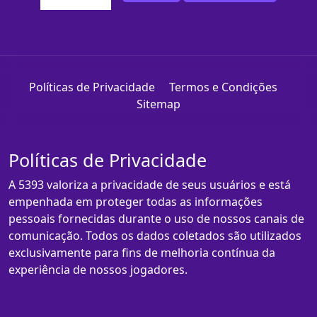
Políticas de Privacidade
Termos e Condições
Sitemap
Políticas de Privacidade
A 5393 valoriza a privacidade de seus usuários e está
empenhada em proteger todas as informações
pessoais fornecidas durante o uso de nossos canais de
comunicação. Todos os dados coletados são utilizados
exclusivamente para fins de melhoria contínua da
experiência de nossos jogadores.