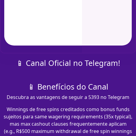
📱 Canal Oficial no Telegram!
📱 Benefícios do Canal
Descubra as vantagens de seguir a 5393 no Telegram
Winnings de free spins creditados como bonus funds
sujeitos para same wagering requirements (35x typical),
mas max cashout clauses frequentemente aplicam
(e.g., R$500 maximum withdrawal de free spin winnings