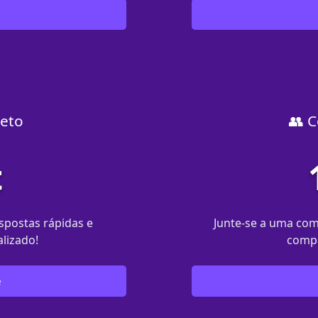
reto
👥 
t
espostas rápidas e
Junte-se a uma com
lizado!
compa
e