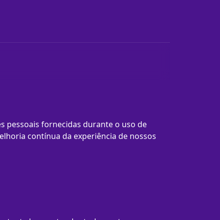
s pessoais fornecidas durante o uso de
elhoria contínua da experiência de nossos