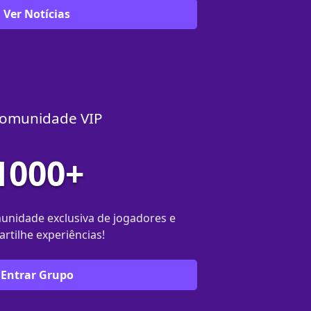
Ver Notícias
Comunidade VIP
1000+
unidade exclusiva de jogadores e
rtilhe experiências!
Entrar Grupo