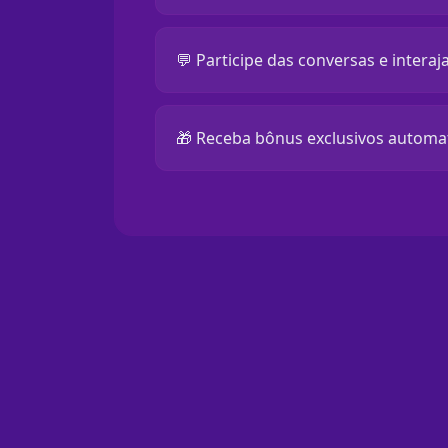
💬 Participe das conversas e interaj
🎁 Receba bônus exclusivos autom