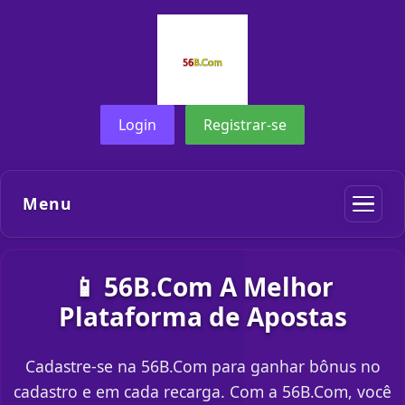
Login
Registrar-se
Menu
📱 56B.Com A Melhor
Plataforma de Apostas
Cadastre-se na 56B.Com para ganhar bônus no
cadastro e em cada recarga. Com a 56B.Com, você