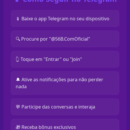
📱 Baixe o app Telegram no seu dispositivo
🔍 Procure por "@56B.ComOficial"
👆 Toque em "Entrar" ou "Join"
🔔 Ative as notificações para não perder
nada
💬 Participe das conversas e interaja
🎁 Receba bônus exclusivos