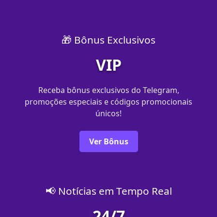
🎁 Bônus Exclusivos
VIP
Receba bônus exclusivos do Telegram,
promoções especiais e códigos promocionais
únicos!
Ver Bônus
📢 Notícias em Tempo Real
24/7