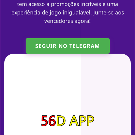
tem acesso a promoções incríveis e uma
experiência de jogo inigualável. Junte-se aos
vencedores agora!
SEGUIR NO TELEGRAM