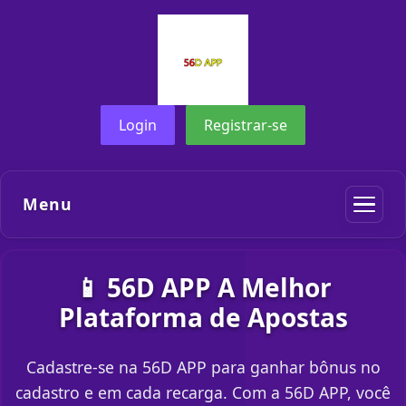
Login
Registrar-se
Menu
📱 56D APP A Melhor
Plataforma de Apostas
Cadastre-se na 56D APP para ganhar bônus no
cadastro e em cada recarga. Com a 56D APP, você