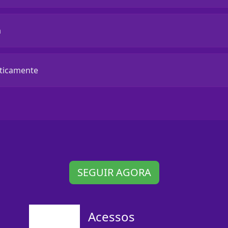
a
aticamente
SEGUIR AGORA
Acessos