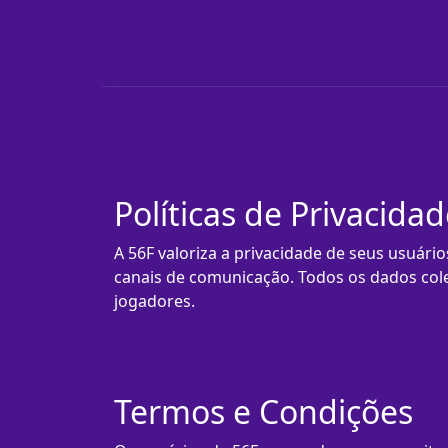
Políticas de Privacida
A 56F valoriza a privacidade de seus usuár
canais de comunicação. Todos os dados cole
jogadores.
Termos e Condições