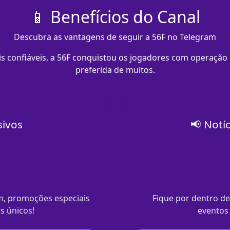
📱 Benefícios do Canal
Descubra as vantagens de seguir a 56F no Telegram
confiáveis, a 56F conquistou os jogadores com operação de
preferida de muitos.
sivos
📢 Notí
m, promoções especiais
Fique por dentro d
s únicos!
eventos