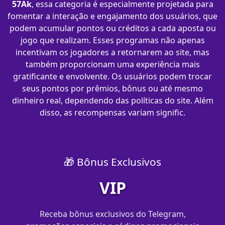
57Ak
, essa categoria é especialmente projetada para
fomentar a interação e engajamento dos usuários, que
podem acumular pontos ou créditos a cada aposta ou
jogo que realizam. Esses programas não apenas
incentivam os jogadores a retornarem ao site, mas
também proporcionam uma experiência mais
gratificante e envolvente. Os usuários podem trocar
seus pontos por prêmios, bônus ou até mesmo
dinheiro real, dependendo das políticas do site. Além
disso, as recompensas variam signific.
🎁 Bônus Exclusivos
VIP
Receba bônus exclusivos do Telegram,