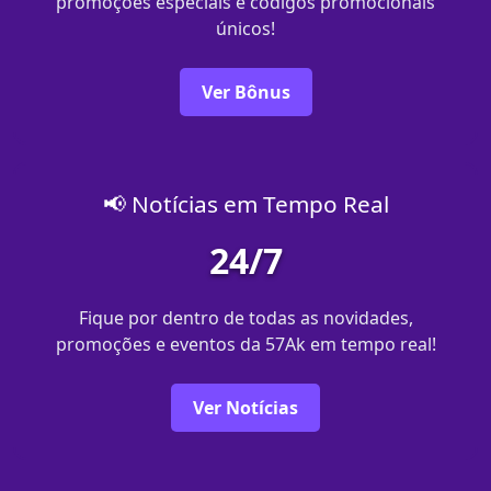
promoções especiais e códigos promocionais
únicos!
Ver Bônus
📢 Notícias em Tempo Real
24/7
Fique por dentro de todas as novidades,
promoções e eventos da 57Ak em tempo real!
Ver Notícias