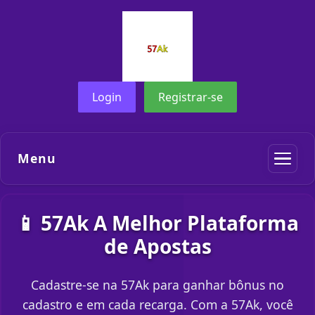
Login
Registrar-se
Menu
📱 57Ak A Melhor Plataforma
de Apostas
Cadastre-se na 57Ak para ganhar bônus no
cadastro e em cada recarga. Com a 57Ak, você