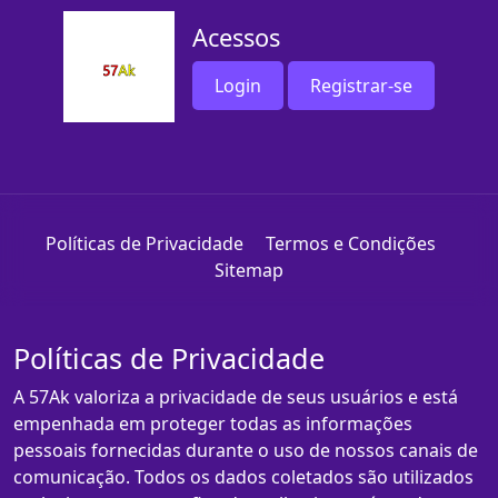
Acessos
Login
Registrar-se
Políticas de Privacidade
Termos e Condições
Sitemap
Políticas de Privacidade
A 57Ak valoriza a privacidade de seus usuários e está
empenhada em proteger todas as informações
pessoais fornecidas durante o uso de nossos canais de
comunicação. Todos os dados coletados são utilizados