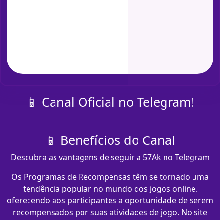
📱 Canal Oficial no Telegram!
📱 Benefícios do Canal
Descubra as vantagens de seguir a 57Ak no Telegram
Os Programas de Recompensas têm se tornado uma
tendência popular no mundo dos jogos online,
oferecendo aos participantes a oportunidade de serem
recompensados por suas atividades de jogo. No site