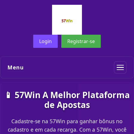
Login
Registrar-se
Menu
📱 57Win A Melhor Plataforma
de Apostas
Cadastre-se na 57Win para ganhar bônus no
cadastro e em cada recarga. Com a 57Win, você