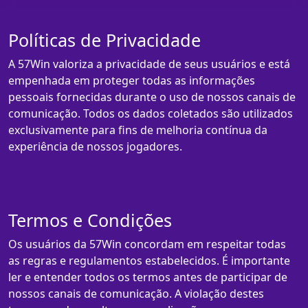
Políticas de Privacidade
A 57Win valoriza a privacidade de seus usuários e está
empenhada em proteger todas as informações
pessoais fornecidas durante o uso de nossos canais de
comunicação. Todos os dados coletados são utilizados
exclusivamente para fins de melhoria contínua da
experiência de nossos jogadores.
Termos e Condições
Os usuários da 57Win concordam em respeitar todas
as regras e regulamentos estabelecidos. É importante
ler e entender todos os termos antes de participar de
nossos canais de comunicação. A violação destes