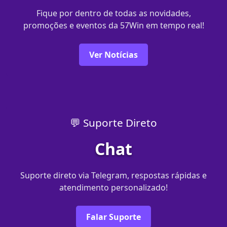
Fique por dentro de todas as novidades,
promoções e eventos da 57Win em tempo real!
Ver Notícias
💬 Suporte Direto
Chat
Suporte direto via Telegram, respostas rápidas e
atendimento personalizado!
Falar Suporte