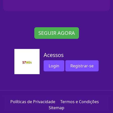
SEGUIR AGORA
Acessos
Login
Registrar-se
Políticas de Privacidade
Termos e Condições
Sitemap