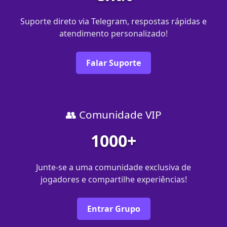
Suporte direto via Telegram, respostas rápidas e
atendimento personalizado!
Falar Suporte
👥 Comunidade VIP
1000+
Junte-se a uma comunidade exclusiva de
jogadores e compartilhe experiências!
Entrar Grupo