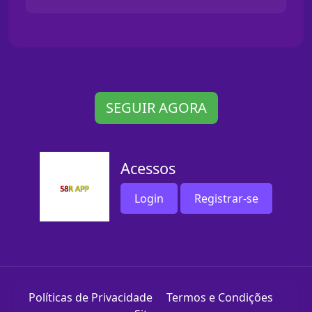
SEGUIR AGORA
Acessos
Login
Registrar-se
Políticas de Privacidade
Termos e Condições