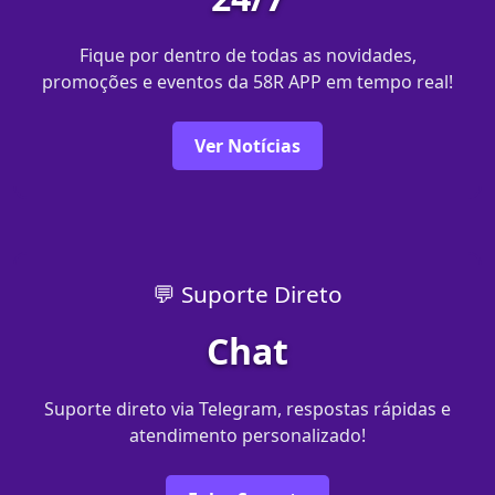
Fique por dentro de todas as novidades,
promoções e eventos da 58R APP em tempo real!
Ver Notícias
💬 Suporte Direto
Chat
Suporte direto via Telegram, respostas rápidas e
atendimento personalizado!