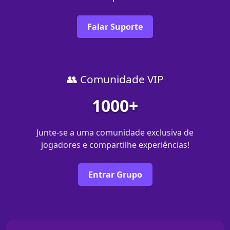
Falar Suporte
👥 Comunidade VIP
1000+
Junte-se a uma comunidade exclusiva de
jogadores e compartilhe experiências!
Entrar Grupo