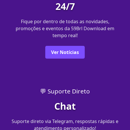
24/7
Fique por dentro de todas as novidades,
promoções e eventos da 59Brl Download em
tempo real!
Ver Notícias
💬 Suporte Direto
Chat
Suporte direto via Telegram, respostas rápidas e
atendimento personalizado!