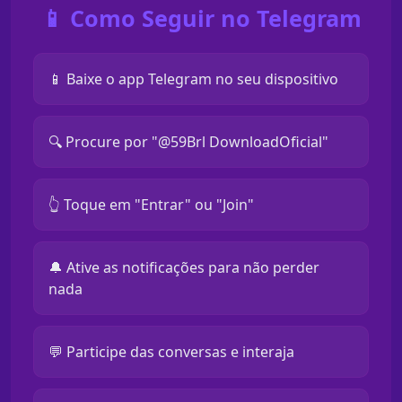
📱 Como Seguir no Telegram
📱 Baixe o app Telegram no seu dispositivo
🔍 Procure por "@59Brl DownloadOficial"
👆 Toque em "Entrar" ou "Join"
🔔 Ative as notificações para não perder
nada
💬 Participe das conversas e interaja