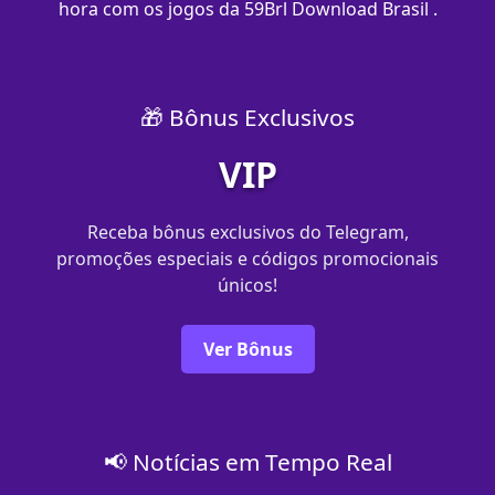
hora com os jogos da 59Brl Download Brasil .
🎁 Bônus Exclusivos
VIP
Receba bônus exclusivos do Telegram,
promoções especiais e códigos promocionais
únicos!
Ver Bônus
📢 Notícias em Tempo Real