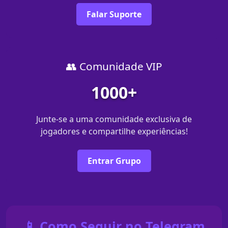
Falar Suporte
👥 Comunidade VIP
1000+
Junte-se a uma comunidade exclusiva de
jogadores e compartilhe experiências!
Entrar Grupo
📱 Como Seguir no Telegram