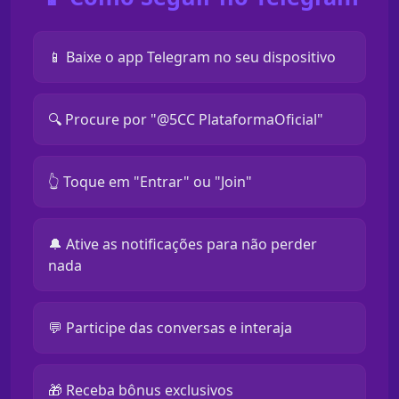
📱 Baixe o app Telegram no seu dispositivo
🔍 Procure por "@5CC PlataformaOficial"
👆 Toque em "Entrar" ou "Join"
🔔 Ative as notificações para não perder
nada
💬 Participe das conversas e interaja
🎁 Receba bônus exclusivos