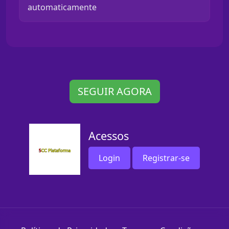
automaticamente
SEGUIR AGORA
Acessos
Login
Registrar-se