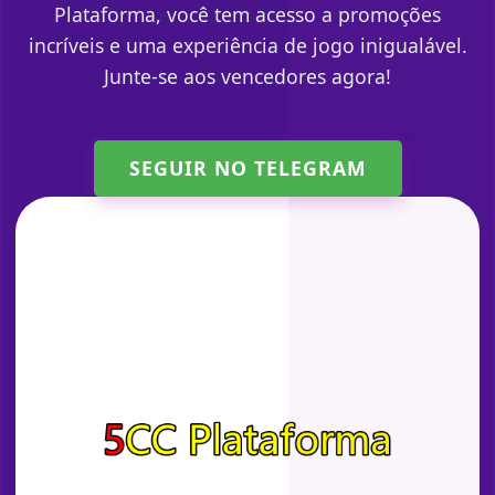
Plataforma, você tem acesso a promoções
incríveis e uma experiência de jogo inigualável.
Junte-se aos vencedores agora!
SEGUIR NO TELEGRAM