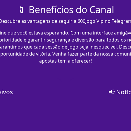
📱 Benefícios do Canal
Descubra as vantagens de seguir a 600Jogo Vip no Telegra
line que você estava esperando. Com uma interface amigáv
 prioridade é garantir segurança e diversão para todos os
, garantimos que cada sessão de jogo seja inesquecível. De
portunidade de vitória. Venha fazer parte da nossa comu
apostas tem a oferecer!
sivos
📢 Notí