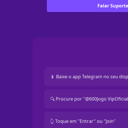
Falar Suport
📱 Baixe o app Telegram no seu disp
🔍 Procure por "@600Jogo VipOficia
👆 Toque em "Entrar" ou "Join"