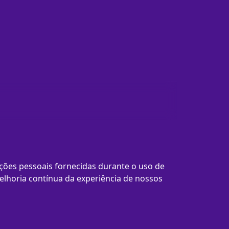
ções pessoais fornecidas durante o uso de
elhoria contínua da experiência de nossos