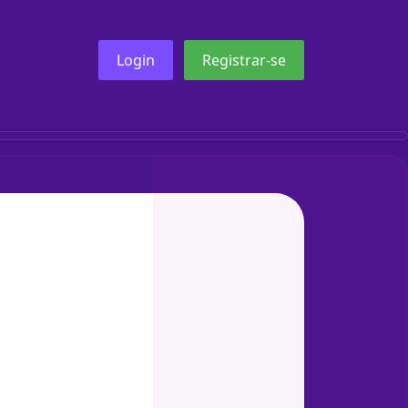
Login
Registrar-se