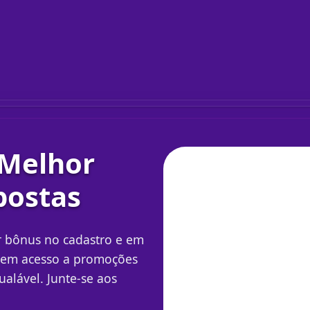
 Melhor
postas
r bônus no cadastro e em
 tem acesso a promoções
ualável. Junte-se aos