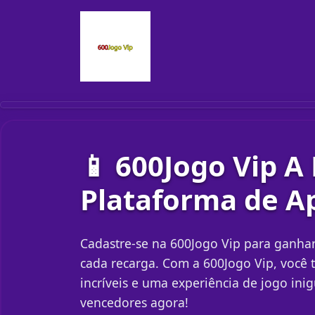
📱 600Jogo Vip A
Plataforma de A
Cadastre-se na 600Jogo Vip para ganha
cada recarga. Com a 600Jogo Vip, você
incríveis e uma experiência de jogo inig
vencedores agora!