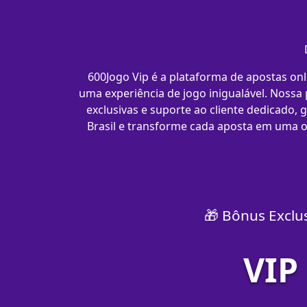
600Jogo Vip é a plataforma de apostas on
uma experiência de jogo inigualável. Nossa
exclusivas e suporte ao cliente dedicado
Brasil e transforme cada aposta em uma o
🎁 Bônus Exclu
VIP