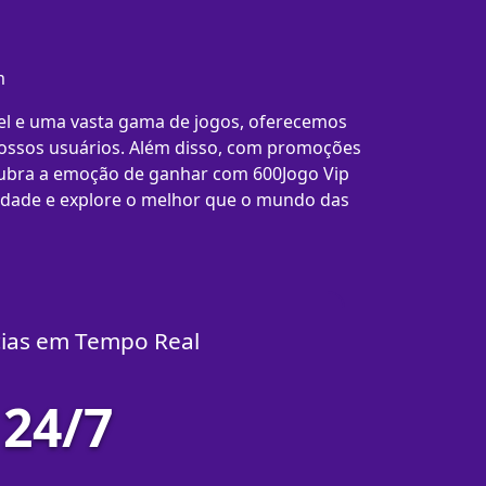
m
el e uma vasta gama de jogos, oferecemos
 nossos usuários. Além disso, com promoções
scubra a emoção de ganhar com 600Jogo Vip
nidade e explore o melhor que o mundo das
cias em Tempo Real
24/7