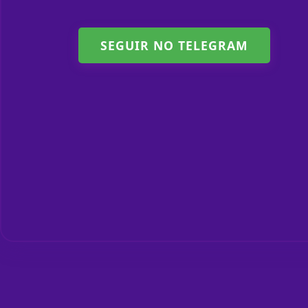
SEGUIR NO TELEGRAM