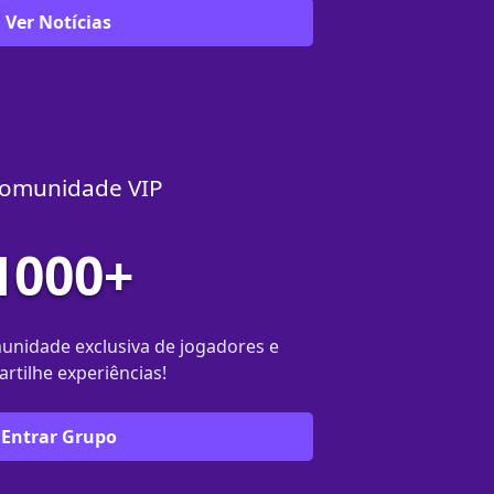
Ver Notícias
Comunidade VIP
1000+
unidade exclusiva de jogadores e
rtilhe experiências!
Entrar Grupo