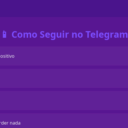
📱 Como Seguir no Telegram
ositivo
erder nada