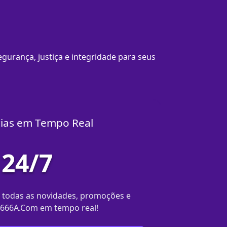
urança, justiça e integridade para seus
cias em Tempo Real
24/7
e todas as novidades, promoções e
 666A.Com em tempo real!