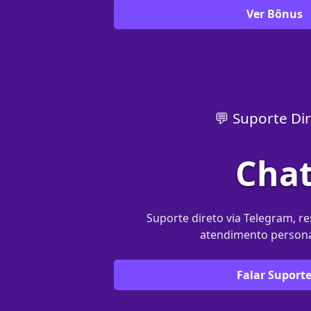
Ver Bônus
💬 Suporte Di
Cha
Suporte direto via Telegram, r
atendimento persona
Falar Suport