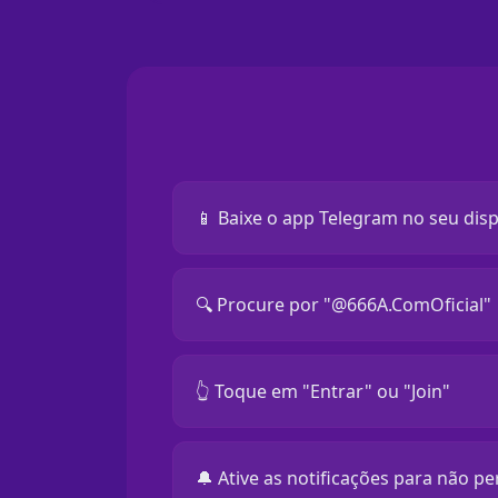
📱 Baixe o app Telegram no seu disp
🔍 Procure por "@666A.ComOficial"
👆 Toque em "Entrar" ou "Join"
🔔 Ative as notificações para não p