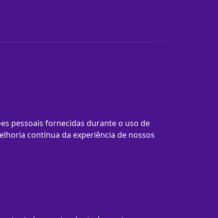
es pessoais fornecidas durante o uso de
elhoria contínua da experiência de nossos