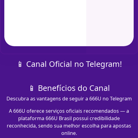
📱 Canal Oficial no Telegram!
📱 Benefícios do Canal
Descubra as vantagens de seguir a 666U no Telegram
A 666U oferece serviços oficiais recomendados — a
plataforma 666U Brasil possui credibilidade
reconhecida, sendo sua melhor escolha para apostas
online.