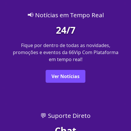
📢 Notícias em Tempo Real
24/7
Fique por dentro de todas as novidades,
promoções e eventos da 66Vip Com Plataforma
em tempo real!
Ver Notícias
💬 Suporte Direto
Chat