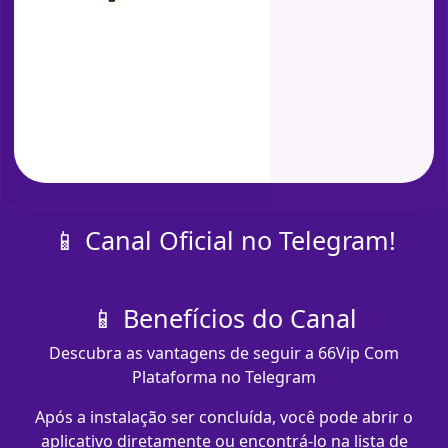
📱 Canal Oficial no Telegram!
📱 Benefícios do Canal
Descubra as vantagens de seguir a 66Vip Com
Plataforma no Telegram
Após a instalação ser concluída, você pode abrir o
aplicativo diretamente ou encontrá-lo na lista de