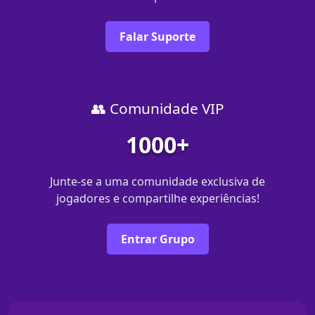
Falar Suporte
👥 Comunidade VIP
1000+
Junte-se a uma comunidade exclusiva de
jogadores e compartilhe experiências!
Entrar Grupo