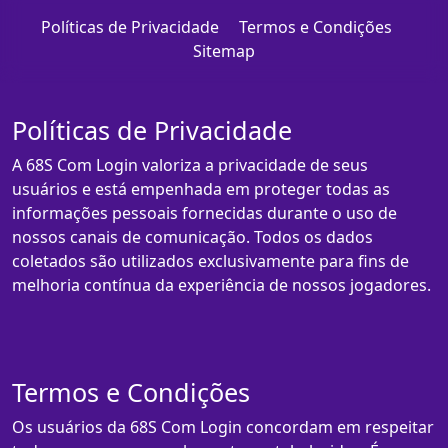
Políticas de Privacidade
Termos e Condições
Sitemap
Políticas de Privacidade
A 68S Com Login valoriza a privacidade de seus
usuários e está empenhada em proteger todas as
informações pessoais fornecidas durante o uso de
nossos canais de comunicação. Todos os dados
coletados são utilizados exclusivamente para fins de
melhoria contínua da experiência de nossos jogadores.
Termos e Condições
Os usuários da 68S Com Login concordam em respeitar