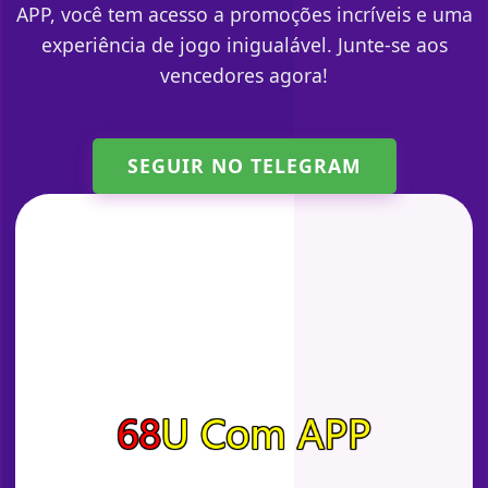
APP, você tem acesso a promoções incríveis e uma
experiência de jogo inigualável. Junte-se aos
vencedores agora!
SEGUIR NO TELEGRAM