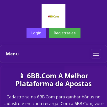
Login
Registrar-se
Menu
📱 6BB.Com A Melhor
Plataforma de Apostas
Cadastre-se na 6BB.Com para ganhar bônus no
cadastro e em cada recarga. Com a 6BB.Com, você