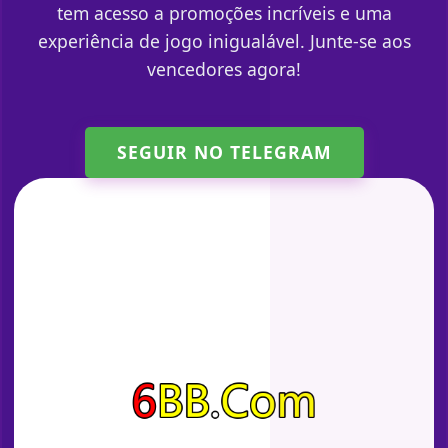
tem acesso a promoções incríveis e uma
experiência de jogo inigualável. Junte-se aos
vencedores agora!
SEGUIR NO TELEGRAM