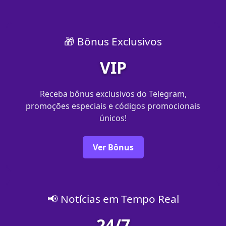
🎁 Bônus Exclusivos
VIP
Receba bônus exclusivos do Telegram,
promoções especiais e códigos promocionais
únicos!
Ver Bônus
📢 Notícias em Tempo Real
24/7