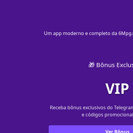
Um app moderno e completo da 6Mpg.Com
🎁 Bônus Exclu
VIP
Receba bônus exclusivos do Telegra
e códigos promocionai
Ver Bônus