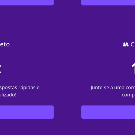
reto
👥 
t
espostas rápidas e
Junte-se a uma com
lizado!
compa
e