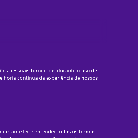
ões pessoais fornecidas durante o uso de
elhoria contínua da experiência de nossos
portante ler e entender todos os termos