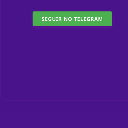
SEGUIR NO TELEGRAM