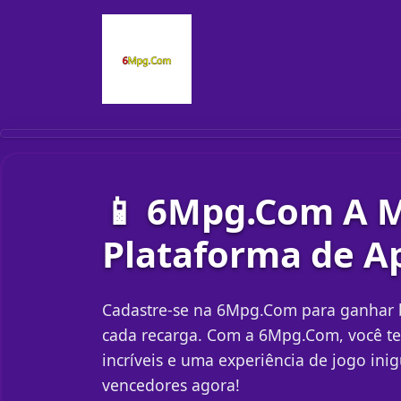
📱 6Mpg.Com A 
Plataforma de A
Cadastre-se na 6Mpg.Com para ganhar 
cada recarga. Com a 6Mpg.Com, você t
incríveis e uma experiência de jogo inig
vencedores agora!