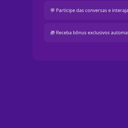
💬 Participe das conversas e interaj
🎁 Receba bônus exclusivos autom