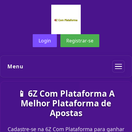
Login
Registrar-se
Menu
📱 6Z Com Plataforma A
Melhor Plataforma de
Apostas
Cadastre-se na 6Z Com Plataforma para ganhar