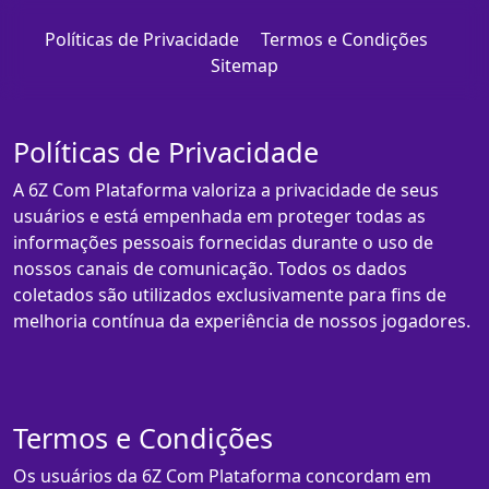
Políticas de Privacidade
Termos e Condições
Sitemap
Políticas de Privacidade
A 6Z Com Plataforma valoriza a privacidade de seus
usuários e está empenhada em proteger todas as
informações pessoais fornecidas durante o uso de
nossos canais de comunicação. Todos os dados
coletados são utilizados exclusivamente para fins de
melhoria contínua da experiência de nossos jogadores.
Termos e Condições
Os usuários da 6Z Com Plataforma concordam em