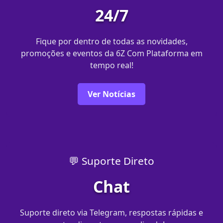
24/7
Fique por dentro de todas as novidades,
promoções e eventos da 6Z Com Plataforma em
tempo real!
Ver Notícias
💬 Suporte Direto
Chat
Suporte direto via Telegram, respostas rápidas e