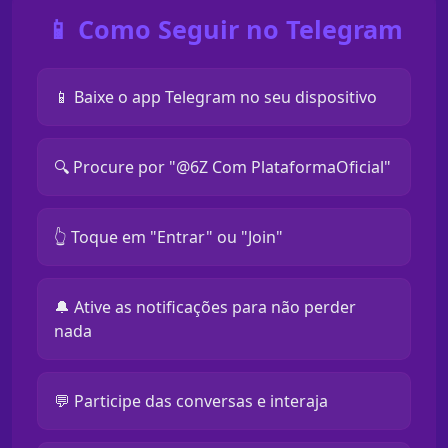
📱 Como Seguir no Telegram
📱 Baixe o app Telegram no seu dispositivo
🔍 Procure por "@6Z Com PlataformaOficial"
👆 Toque em "Entrar" ou "Join"
🔔 Ative as notificações para não perder
nada
💬 Participe das conversas e interaja