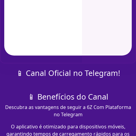
📱 Canal Oficial no Telegram!
📱 Benefícios do Canal
Descubra as vantagens de seguir a 6Z Com Plataforma
no Telegram
O aplicativo é otimizado para dispositivos móveis,
garantindo tempos de carregamento rápidos para os