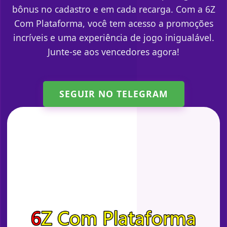
bônus no cadastro e em cada recarga. Com a 6Z
Com Plataforma, você tem acesso a promoções
incríveis e uma experiência de jogo inigualável.
Junte-se aos vencedores agora!
SEGUIR NO TELEGRAM