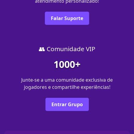
atendimento personalizado!
Falar Suporte
👥 Comunidade VIP
1000+
Junte-se a uma comunidade exclusiva de
jogadores e compartilhe experiências!
Entrar Grupo