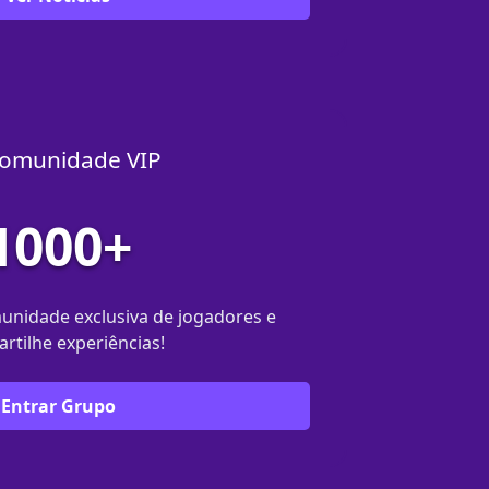
Comunidade VIP
1000+
unidade exclusiva de jogadores e
rtilhe experiências!
Entrar Grupo