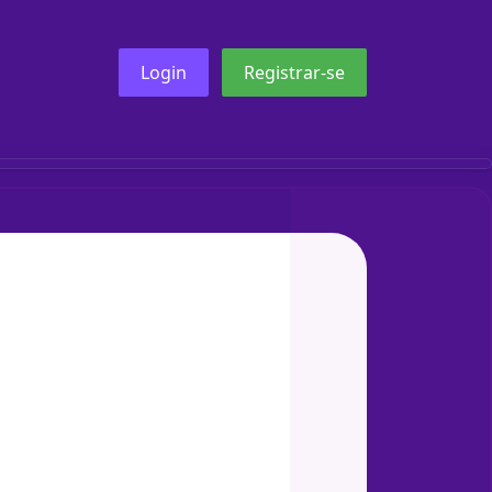
Login
Registrar-se