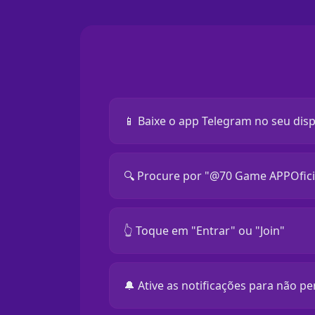
📱 Baixe o app Telegram no seu disp
🔍 Procure por "@70 Game APPOfici
👆 Toque em "Entrar" ou "Join"
🔔 Ative as notificações para não p