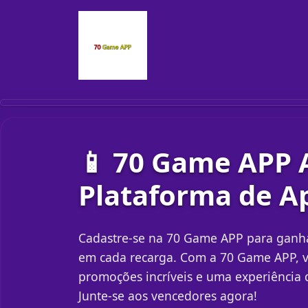
📱 70 Game APP 
Plataforma de A
Cadastre-se na 70 Game APP para ganha
em cada recarga. Com a 70 Game APP, v
promoções incríveis e uma experiência d
Junte-se aos vencedores agora!