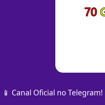
📱 Canal Oficial no Telegram!