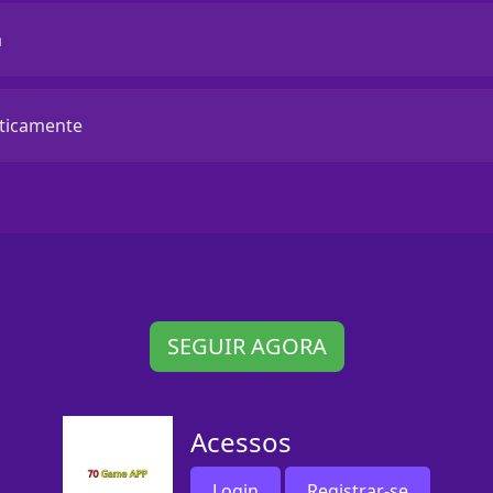
a
aticamente
SEGUIR AGORA
Acessos
Login
Registrar-se