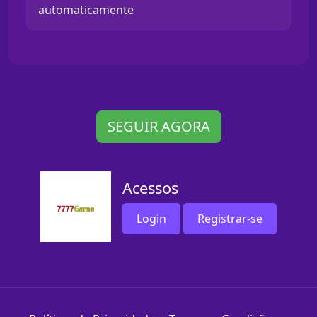
automaticamente
SEGUIR AGORA
Acessos
Login
Registrar-se