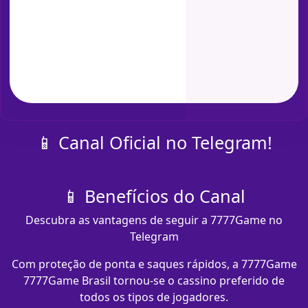
📱 Canal Oficial no Telegram!
📱 Benefícios do Canal
Descubra as vantagens de seguir a 7777Game no
Telegram
Com proteção de ponta e saques rápidos, a 7777Game
7777Game Brasil tornou-se o cassino preferido de
todos os tipos de jogadores.