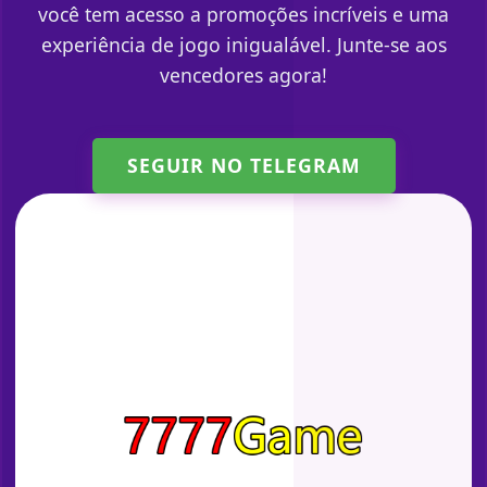
você tem acesso a promoções incríveis e uma
experiência de jogo inigualável. Junte-se aos
vencedores agora!
SEGUIR NO TELEGRAM