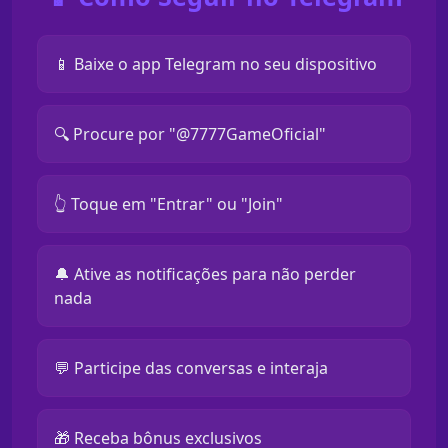
📱 Baixe o app Telegram no seu dispositivo
🔍 Procure por "@7777GameOficial"
👆 Toque em "Entrar" ou "Join"
🔔 Ative as notificações para não perder
nada
💬 Participe das conversas e interaja
🎁 Receba bônus exclusivos