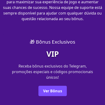
para maximizar sua experiência de jogo e aumentar
suas chances de sucesso. Nossa equipe de suporte está
sempre disponível para ajudar com qualquer dúvida ou
questão relacionada ao seu bônus.
🎁 Bônus Exclusivos
VIP
Receba bônus exclusivos do Telegram,
promoções especiais e códigos promocionais
únicos!
Ver Bônus