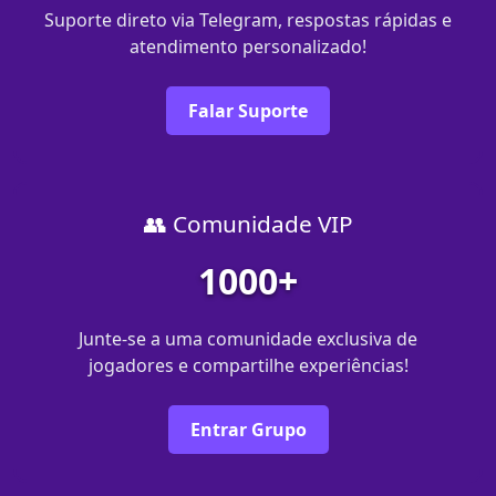
Suporte direto via Telegram, respostas rápidas e
atendimento personalizado!
Falar Suporte
👥 Comunidade VIP
1000+
Junte-se a uma comunidade exclusiva de
jogadores e compartilhe experiências!
Entrar Grupo