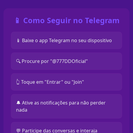
📱 Como Seguir no Telegram
📱 Baixe o app Telegram no seu dispositivo
🔍 Procure por "@777DDOficial"
👆 Toque em "Entrar" ou "Join"
🔔 Ative as notificações para não perder
nada
💬 Participe das conversas e interaja