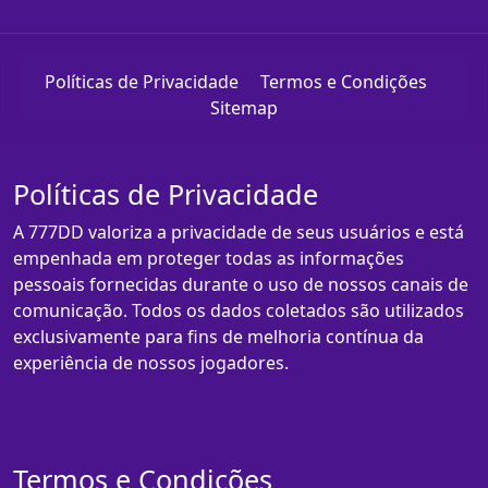
Políticas de Privacidade
Termos e Condições
Sitemap
Políticas de Privacidade
A 777DD valoriza a privacidade de seus usuários e está
empenhada em proteger todas as informações
pessoais fornecidas durante o uso de nossos canais de
comunicação. Todos os dados coletados são utilizados
exclusivamente para fins de melhoria contínua da
experiência de nossos jogadores.
Termos e Condições