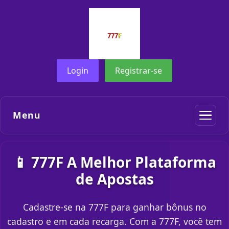
Login
Registrar-se
Menu
📱 777F A Melhor Plataforma
de Apostas
Cadastre-se na 777F para ganhar bônus no
cadastro e em cada recarga. Com a 777F, você tem