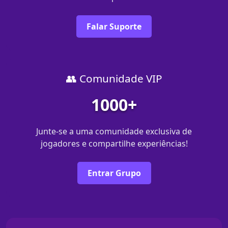
Falar Suporte
👥 Comunidade VIP
1000+
Junte-se a uma comunidade exclusiva de
jogadores e compartilhe experiências!
Entrar Grupo