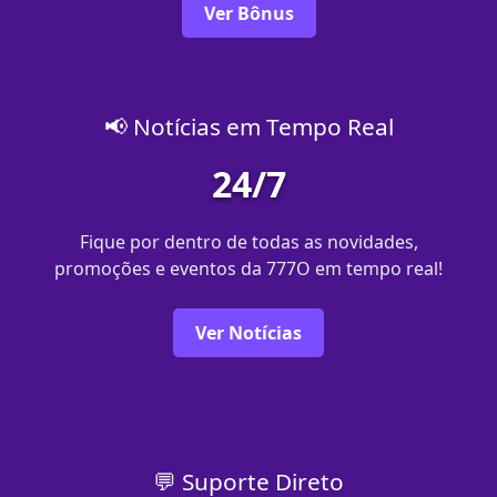
Ver Bônus
📢 Notícias em Tempo Real
24/7
Fique por dentro de todas as novidades,
promoções e eventos da 777O em tempo real!
Ver Notícias
💬 Suporte Direto