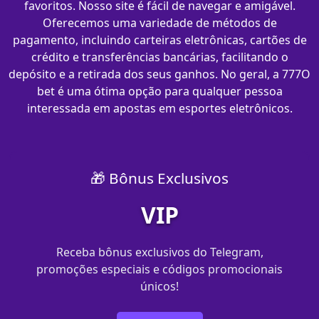
favoritos. Nosso site é fácil de navegar e amigável.
Oferecemos uma variedade de métodos de
pagamento, incluindo carteiras eletrônicas, cartões de
crédito e transferências bancárias, facilitando o
depósito e a retirada dos seus ganhos. No geral, a 777O
bet é uma ótima opção para qualquer pessoa
interessada em apostas em esportes eletrônicos.
🎁 Bônus Exclusivos
VIP
Receba bônus exclusivos do Telegram,
promoções especiais e códigos promocionais
únicos!