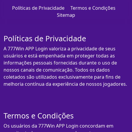
Políticas de Privacidade
Termos e Condições
Sitemap
Políticas de Privacidade
A 777Win APP Login valoriza a privacidade de seus
usuários e está empenhada em proteger todas as
informações pessoais fornecidas durante o uso de
nossos canais de comunicação. Todos os dados
coletados são utilizados exclusivamente para fins de
melhoria contínua da experiência de nossos jogadores.
Termos e Condições
Os usuários da 777Win APP Login concordam em