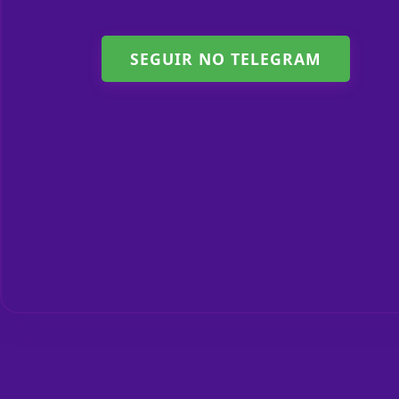
SEGUIR NO TELEGRAM