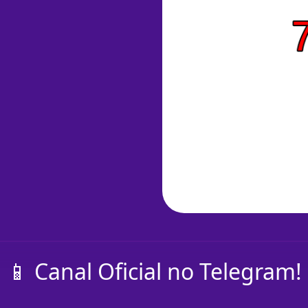
📱 Canal Oficial no Telegram!