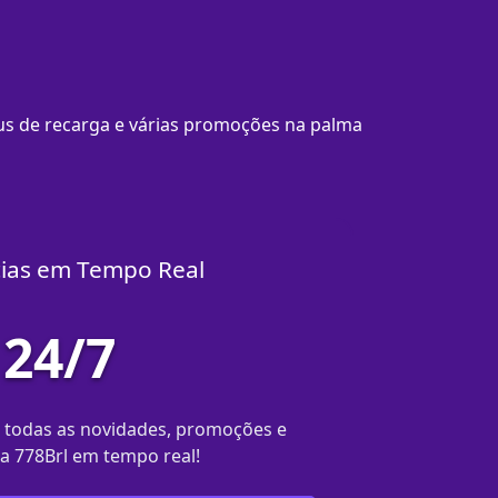
ônus de recarga e várias promoções na palma
cias em Tempo Real
24/7
e todas as novidades, promoções e
a 778Brl em tempo real!