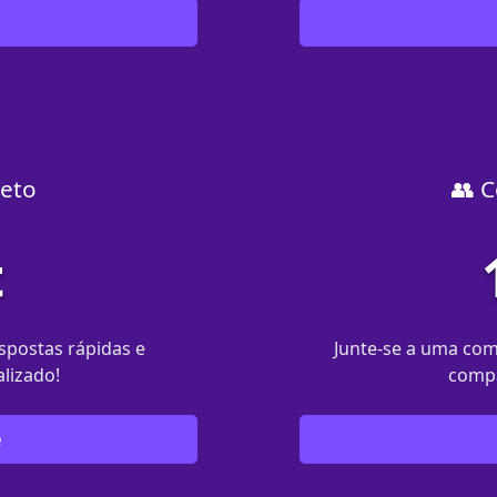
reto
👥 
t
espostas rápidas e
Junte-se a uma com
lizado!
compa
e