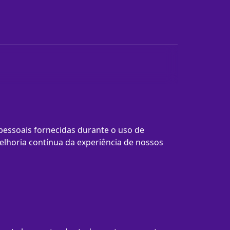
pessoais fornecidas durante o uso de
elhoria contínua da experiência de nossos