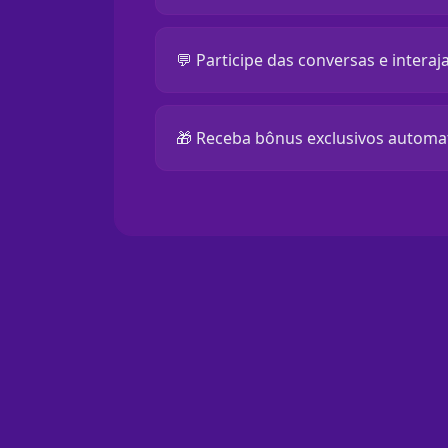
💬 Participe das conversas e interaj
🎁 Receba bônus exclusivos autom